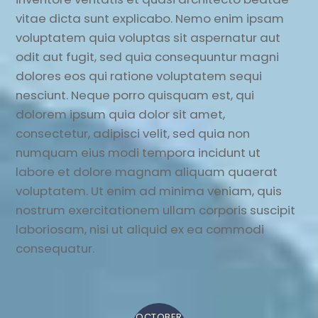
vitae dicta sunt explicabo. Nemo enim ipsam
voluptatem quia voluptas sit aspernatur aut
odit aut fugit, sed quia consequuntur magni
dolores eos qui ratione voluptatem sequi
nesciunt. Neque porro quisquam est, qui
dolorem ipsum quia dolor sit amet,
consectetur, adipisci velit, sed quia non
numquam eius modi tempora incidunt ut
labore et dolore magnam aliquam quaerat
voluptatem. Ut enim ad minima veniam, quis
nostrum exercitationem ullam corporis suscipit
laboriosam, nisi ut aliquid ex ea commodi
consequatur.
OCTOBER