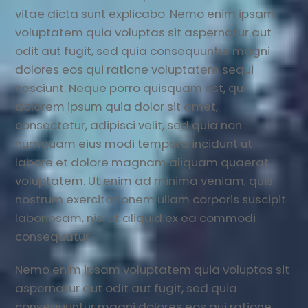
vitae dicta sunt explicabo. Nemo enim ipsam
voluptatem quia voluptas sit aspernatur aut
odit aut fugit, sed quia consequuntur magni
dolores eos qui ratione voluptatem sequi
nesciunt. Neque porro quisquam est, qui
dolorem ipsum quia dolor sit amet,
consectetur, adipisci velit, sed quia non
numquam eius modi tempora incidunt ut
labore et dolore magnam aliquam quaerat
voluptatem. Ut enim ad minima veniam, quis
nostrum exercitationem ullam corporis suscipit
laboriosam, nisi ut aliquid ex ea commodi
consequatur.
Nemo enim ipsam voluptatem quia voluptas sit
aspernatur aut odit aut fugit, sed quia
consequuntur magni dolores eos qui ratione