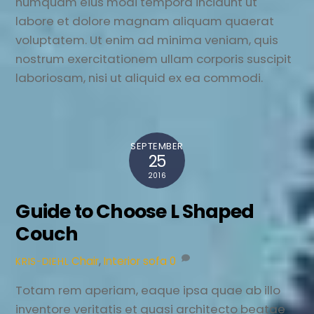
numquam eius modi tempora incidunt ut
labore et dolore magnam aliquam quaerat
voluptatem. Ut enim ad minima veniam, quis
nostrum exercitationem ullam corporis suscipit
laboriosam, nisi ut aliquid ex ea commodi.
SEPTEMBER
25
2016
Guide to Choose L Shaped
Couch
Chair
,
Interior
sofa
0
KRIS-DIEHL
Totam rem aperiam, eaque ipsa quae ab illo
inventore veritatis et quasi architecto beatae