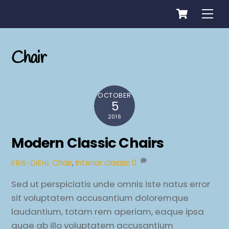
Cart
Skip
Me
to
content
Chair
OCTOBER
5
2016
Modern Classic Chairs
Chair
,
Interior
classic
0
KRIS-DIEHL
Sed ut perspiciatis unde omnis iste natus error
sit voluptatem accusantium doloremque
laudantium, totam rem aperiam, eaque ipsa
quae ab illo voluptatem accusantium