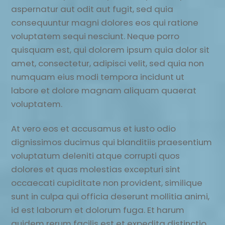
aspernatur aut odit aut fugit, sed quia
consequuntur magni dolores eos qui ratione
voluptatem sequi nesciunt. Neque porro
quisquam est, qui dolorem ipsum quia dolor sit
amet, consectetur, adipisci velit, sed quia non
numquam eius modi tempora incidunt ut
labore et dolore magnam aliquam quaerat
voluptatem.
At vero eos et accusamus et iusto odio
dignissimos ducimus qui blanditiis praesentium
voluptatum deleniti atque corrupti quos
dolores et quas molestias excepturi sint
occaecati cupiditate non provident, similique
sunt in culpa qui officia deserunt mollitia animi,
id est laborum et dolorum fuga. Et harum
quidem rerum facilis est et expedita distinctio.