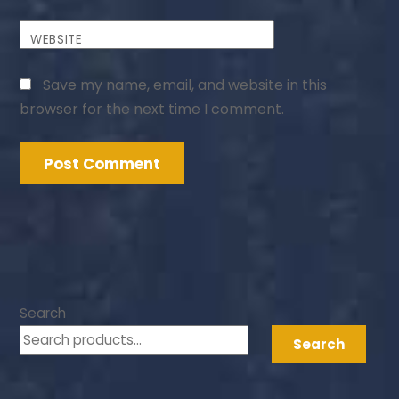
WEBSITE
Save my name, email, and website in this
browser for the next time I comment.
Search
Search