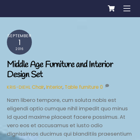
Cart
Skip
Me
to
content
SEPTEMBER
1
2016
Middle Age Furniture and Interior
Design Set
Chair
,
Interior
,
Table
furniture
0
KRIS-DIEHL
Nam libero tempore, cum soluta nobis est
eligendi optio cumque nihil impedit quo minus
id quod maxime placeat facere possimus. At
vero eos et accusamus et iusto odio
dignissimos ducimus qui blanditiis praesentium