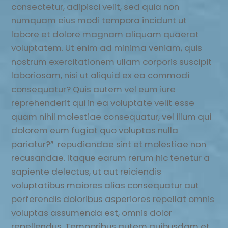
consectetur, adipisci velit, sed quia non
numquam eius modi tempora incidunt ut
labore et dolore magnam aliquam quaerat
voluptatem. Ut enim ad minima veniam, quis
nostrum exercitationem ullam corporis suscipit
laboriosam, nisi ut aliquid ex ea commodi
consequatur? Quis autem vel eum iure
reprehenderit qui in ea voluptate velit esse
quam nihil molestiae consequatur, vel illum qui
dolorem eum fugiat quo voluptas nulla
pariatur?” repudiandae sint et molestiae non
recusandae. Itaque earum rerum hic tenetur a
sapiente delectus, ut aut reiciendis
voluptatibus maiores alias consequatur aut
perferendis doloribus asperiores repellat omnis
voluptas assumenda est, omnis dolor
repellendus. Temporibus autem quibusdam et